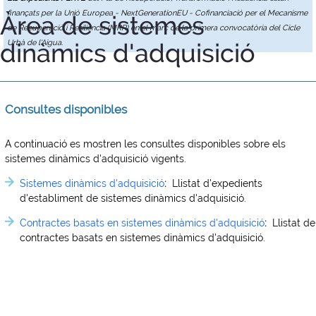
finançats per la Unió Europea - NextGenerationEU - Cofinanciació per el Mecanisme
Àrea de sistemes
de Recuperació i Resiliència (MRR) en el marc de la primera convocatòria del Cicle
dinàmics d'adquisició
Urbà de l'Aigua.
Consultes disponibles
A continuació es mostren les consultes disponibles sobre els
sistemes dinàmics d'adquisició vigents.
Sistemes dinàmics d'adquisició
:
Llistat d'expedients
d'establiment de sistemes dinàmics d'adquisició.
Contractes basats en sistemes dinàmics d'adquisició
:
Llistat de
contractes basats en sistemes dinàmics d'adquisició.