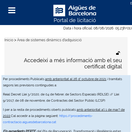
Portal de licitació
Menu
Data i hora oficial:
08/08/2026
05:23h
+01
>
Inicio
Àrea de sistemes dinàmics d'adquisició
Accedeixi a més informació amb el seu
certificat digital
Per procediments Publicats
amb anterioritat al 26 d' octubre de 2021
i tramitats
segons les previsions contingudes a:
Reial Decret Llei 3/2020, de 04 de febrer, de Sectors Especials (RDLSE) // Llei
9/2017, de 08 de novembre, de Contractes del Sector Públic (LCSP)
I per a la resta de procediments oberts publicats
amb anterioritat a'l 1 de mar? de
2022
,Cal accedir a la pàgina següent:
https://procediments-
contractacio.aiguesdebarcelona.cat
Els expedients PERTE
del Pla de Recuperació, Transformació i Resiliència estan