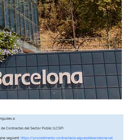
ingudes a:
, de Contractes del Sector Públic (LCSP)
gina següent:
https://procediments-contractacio.aiguesdebarcelona.cat