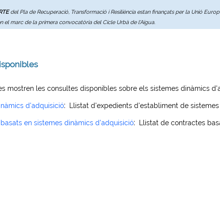
ERTE
del Pla de Recuperació, Transformació i Resiliència estan finançats per la Unió Eur
en el marc de la primera convocatòria del Cicle Urbà de l'Aigua.
isponibles
es mostren les consultes disponibles sobre els sistemes dinàmics d'a
inàmics d'adquisició
:
Llistat d'expedients d'establiment de sistemes
basats en sistemes dinàmics d'adquisició
:
Llistat de contractes bas