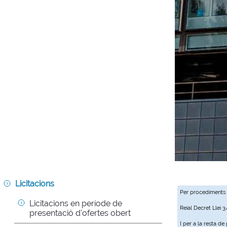
Licitacions
Per procediments
Licitacions en període de 
Reial Decret Llei 
presentació d'ofertes obert
I per a la resta d