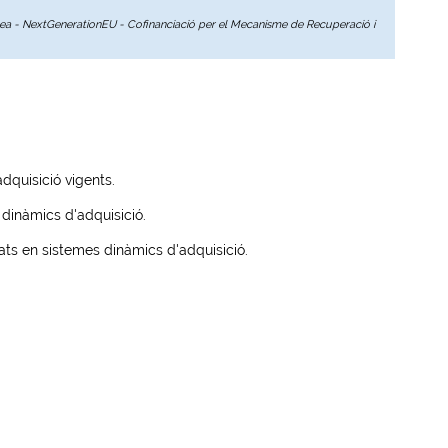
opea - NextGenerationEU - Cofinanciació per el Mecanisme de Recuperació i
dquisició vigents.
 dinàmics d'adquisició.
ats en sistemes dinàmics d'adquisició.