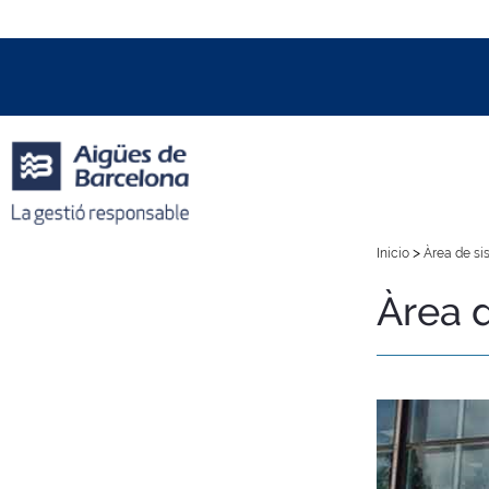
Data i hora oficial:
08/08/2026
09:53h
+01:00 CET
>
Inicio
Àrea de si
Àrea 