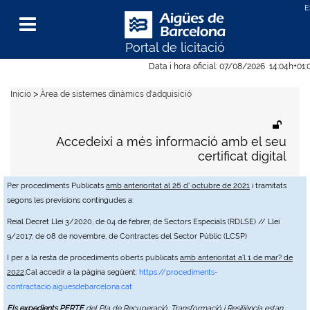
Portal de licitació
Menu
Data i hora oficial:
07/08/2026
14:04h
+01:
>
Inicio
Àrea de sistemes dinàmics d'adquisició
Accedeixi a més informació amb el seu
certificat digital
Per procediments Publicats
amb anterioritat al 26 d' octubre de 2021
i tramitats
segons les previsions contingudes a:
Reial Decret Llei 3/2020, de 04 de febrer, de Sectors Especials (RDLSE) // Llei
9/2017, de 08 de novembre, de Contractes del Sector Públic (LCSP)
I per a la resta de procediments oberts publicats
amb anterioritat a'l 1 de mar? de
2022
,Cal accedir a la pàgina següent:
https://procediments-
contractacio.aiguesdebarcelona.cat
Els expedients PERTE
del Pla de Recuperació, Transformació i Resiliència estan