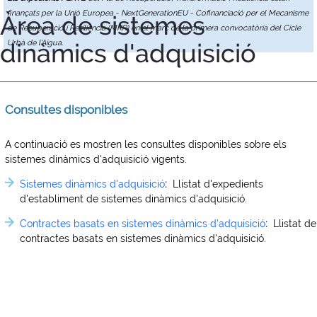
finançats per la Unió Europea - NextGenerationEU - Cofinanciació per el Mecanisme
Àrea de sistemes
de Recuperació i Resiliència (MRR) en el marc de la primera convocatòria del Cicle
dinàmics d'adquisició
Urbà de l'Aigua.
Consultes disponibles
A continuació es mostren les consultes disponibles sobre els
sistemes dinàmics d'adquisició vigents.
Sistemes dinàmics d'adquisició
:
Llistat d'expedients
d'establiment de sistemes dinàmics d'adquisició.
Contractes basats en sistemes dinàmics d'adquisició
:
Llistat de
contractes basats en sistemes dinàmics d'adquisició.