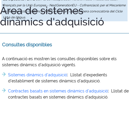
finançats per la Unió Europea - NextGenerationEU - Cofinanciació per el Mecanisme
Àrea de sistemes
de Recuperació i Resiliència (MRR) en el marc de la primera convocatòria del Cicle
dinàmics d'adquisició
Urbà de l'Aigua.
Consultes disponibles
A continuació es mostren les consultes disponibles sobre els
sistemes dinàmics d'adquisició vigents.
Sistemes dinàmics d'adquisició
:
Llistat d'expedients
d'establiment de sistemes dinàmics d'adquisició.
Contractes basats en sistemes dinàmics d'adquisició
:
Llistat de
contractes basats en sistemes dinàmics d'adquisició.