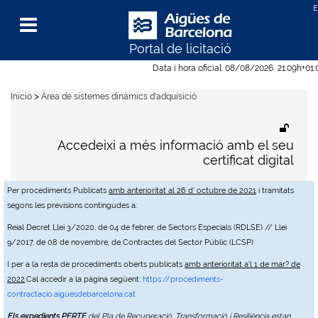
Portal de licitació
Menu
Data i hora oficial:
08/08/2026
21:09h
+01
>
Inicio
Àrea de sistemes dinàmics d'adquisició
Accedeixi a més informació amb el seu
certificat digital
Per procediments Publicats
amb anterioritat al 26 d' octubre de 2021
i tramitats
segons les previsions contingudes a:
Reial Decret Llei 3/2020, de 04 de febrer, de Sectors Especials (RDLSE) // Llei
9/2017, de 08 de novembre, de Contractes del Sector Públic (LCSP)
I per a la resta de procediments oberts publicats
amb anterioritat a'l 1 de mar? de
2022
,Cal accedir a la pàgina següent:
https://procediments-
contractacio.aiguesdebarcelona.cat
Els expedients PERTE
del Pla de Recuperació, Transformació i Resiliència estan