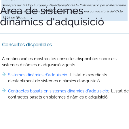
finançats per la Unió Europea - NextGenerationEU - Cofinanciació per el Mecanisme
Àrea de sistemes
de Recuperació i Resiliència (MRR) en el marc de la primera convocatòria del Cicle
dinàmics d'adquisició
Urbà de l'Aigua.
Consultes disponibles
A continuació es mostren les consultes disponibles sobre els
sistemes dinàmics d'adquisició vigents.
Sistemes dinàmics d'adquisició
:
Llistat d'expedients
d'establiment de sistemes dinàmics d'adquisició.
Contractes basats en sistemes dinàmics d'adquisició
:
Llistat de
contractes basats en sistemes dinàmics d'adquisició.