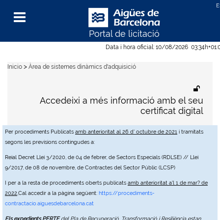
Portal de licitació
Menu
Data i hora oficial:
10/08/2026
03:34h
+01:
>
Inicio
Àrea de sistemes dinàmics d'adquisició
Accedeixi a més informació amb el seu
certificat digital
Per procediments Publicats
amb anterioritat al 26 d' octubre de 2021
i tramitats
segons les previsions contingudes a:
Reial Decret Llei 3/2020, de 04 de febrer, de Sectors Especials (RDLSE) // Llei
9/2017, de 08 de novembre, de Contractes del Sector Públic (LCSP)
I per a la resta de procediments oberts publicats
amb anterioritat a'l 1 de mar? de
2022
,Cal accedir a la pàgina següent:
https://procediments-
contractacio.aiguesdebarcelona.cat
Els expedients PERTE
del Pla de Recuperació, Transformació i Resiliència estan