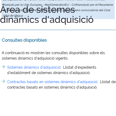
finançats per la Unió Europea - NextGenerationEU - Cofinanciació per el Mecanisme
Àrea de sistemes
de Recuperació i Resiliència (MRR) en el marc de la primera convocatòria del Cicle
dinàmics d'adquisició
Urbà de l'Aigua.
Consultes disponibles
A continuació es mostren les consultes disponibles sobre els
sistemes dinàmics d'adquisició vigents.
Sistemes dinàmics d'adquisició
:
Llistat d'expedients
d'establiment de sistemes dinàmics d'adquisició.
Contractes basats en sistemes dinàmics d'adquisició
:
Llistat de
contractes basats en sistemes dinàmics d'adquisició.