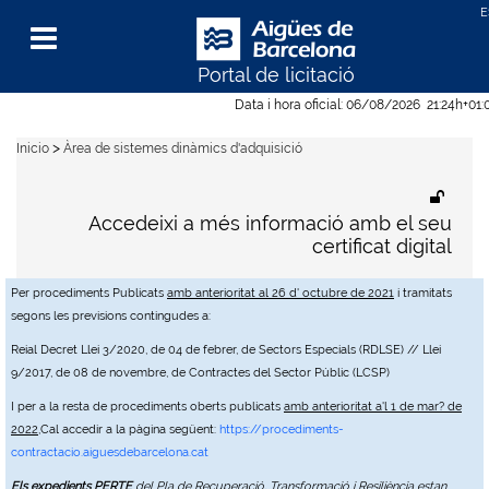
Portal de licitació
Menu
Data i hora oficial:
06/08/2026
21:24h
+01:
>
Inicio
Àrea de sistemes dinàmics d'adquisició
Accedeixi a més informació amb el seu
certificat digital
Per procediments Publicats
amb anterioritat al 26 d' octubre de 2021
i tramitats
segons les previsions contingudes a:
Reial Decret Llei 3/2020, de 04 de febrer, de Sectors Especials (RDLSE) // Llei
9/2017, de 08 de novembre, de Contractes del Sector Públic (LCSP)
I per a la resta de procediments oberts publicats
amb anterioritat a'l 1 de mar? de
2022
,Cal accedir a la pàgina següent:
https://procediments-
contractacio.aiguesdebarcelona.cat
Els expedients PERTE
del Pla de Recuperació, Transformació i Resiliència estan