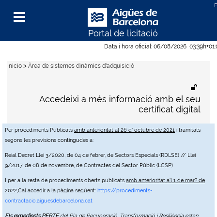
Portal de licitació
Menu
Data i hora oficial:
06/08/2026
03:39h
+01
>
Inicio
Àrea de sistemes dinàmics d'adquisició
Accedeixi a més informació amb el seu
certificat digital
Per procediments Publicats
amb anterioritat al 26 d' octubre de 2021
i tramitats
segons les previsions contingudes a:
Reial Decret Llei 3/2020, de 04 de febrer, de Sectors Especials (RDLSE) // Llei
9/2017, de 08 de novembre, de Contractes del Sector Públic (LCSP)
I per a la resta de procediments oberts publicats
amb anterioritat a'l 1 de mar? de
2022
,Cal accedir a la pàgina següent:
https://procediments-
contractacio.aiguesdebarcelona.cat
Els expedients PERTE
del Pla de Recuperació, Transformació i Resiliència estan