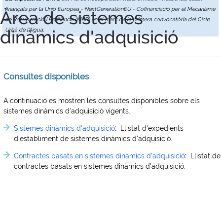
finançats per la Unió Europea - NextGenerationEU - Cofinanciació per el Mecanisme
Àrea de sistemes
de Recuperació i Resiliència (MRR) en el marc de la primera convocatòria del Cicle
dinàmics d'adquisició
Urbà de l'Aigua.
Consultes disponibles
A continuació es mostren les consultes disponibles sobre els
sistemes dinàmics d'adquisició vigents.
Sistemes dinàmics d'adquisició
:
Llistat d'expedients
d'establiment de sistemes dinàmics d'adquisició.
Contractes basats en sistemes dinàmics d'adquisició
:
Llistat de
contractes basats en sistemes dinàmics d'adquisició.