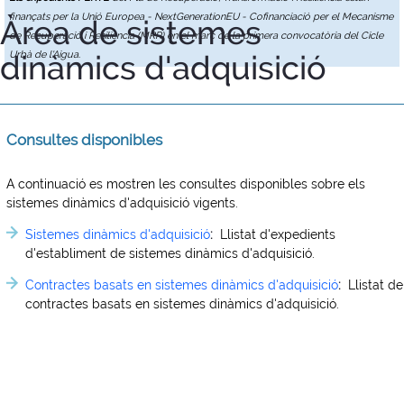
finançats per la Unió Europea - NextGenerationEU - Cofinanciació per el Mecanisme
Àrea de sistemes
de Recuperació i Resiliència (MRR) en el marc de la primera convocatòria del Cicle
dinàmics d'adquisició
Urbà de l'Aigua.
Consultes disponibles
A continuació es mostren les consultes disponibles sobre els
sistemes dinàmics d'adquisició vigents.
Sistemes dinàmics d'adquisició
:
Llistat d'expedients
d'establiment de sistemes dinàmics d'adquisició.
Contractes basats en sistemes dinàmics d'adquisició
:
Llistat de
contractes basats en sistemes dinàmics d'adquisició.