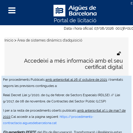
Portal de licitació
Menu
Data i hora oficial:
07/08/2026
00:13h
+01:
>
Inicio
Àrea de sistemes dinàmics d'adquisició
Accedeixi a més informació amb el seu
certificat digital
Per procediments Publicats
amb anterioritat al 26 d' octubre de 2021
i tramitats
segons les previsions contingudes a:
Reial Decret Llei 3/2020, de 04 de febrer, de Sectors Especials (RDLSE) // Llei
9/2017, de 08 de novembre, de Contractes del Sector Públic (LCSP)
I per a la resta de procediments oberts publicats
amb anterioritat a'l 1 de mar? de
2022
,Cal accedir a la pàgina següent:
https://procediments-
contractacio.aiguesdebarcelona.cat
Els expedients PERTE
del Pla de Recuperació, Transformació i Resiliència estan