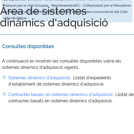
finançats per la Unió Europea - NextGenerationEU - Cofinanciació per el Mecanisme
Àrea de sistemes
de Recuperació i Resiliència (MRR) en el marc de la primera convocatòria del Cicle
dinàmics d'adquisició
Urbà de l'Aigua.
Consultes disponibles
A continuació es mostren les consultes disponibles sobre els
sistemes dinàmics d'adquisició vigents.
Sistemes dinàmics d'adquisició
:
Llistat d'expedients
d'establiment de sistemes dinàmics d'adquisició.
Contractes basats en sistemes dinàmics d'adquisició
:
Llistat de
contractes basats en sistemes dinàmics d'adquisició.