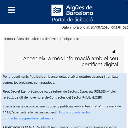
Portal de licitació
Menu
Data i hora oficial:
10/08/2026
09:23h
+01:
>
Inicio
Àrea de sistemes dinàmics d'adquisició
Accedeixi a més informació amb el seu
certificat digital
Per procediments Publicats
amb anterioritat al 26 d' octubre de 2021
i tramitats
segons les previsions contingudes a:
Reial Decret Llei 3/2020, de 04 de febrer, de Sectors Especials (RDLSE) // Llei
9/2017, de 08 de novembre, de Contractes del Sector Públic (LCSP)
I per a la resta de procediments oberts publicats
amb anterioritat a'l 1 de mar? de
2022
,Cal accedir a la pàgina següent:
https://procediments-
contractacio.aiguesdebarcelona.cat
Els expedients PERTE
del Pla de Recuperació, Transformació i Resiliència estan